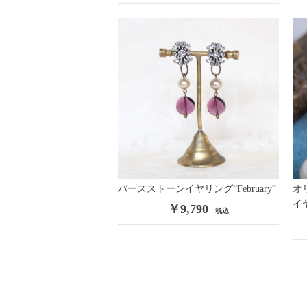
バースストーンイヤリング“February”
オ
イ
￥9,790
税込