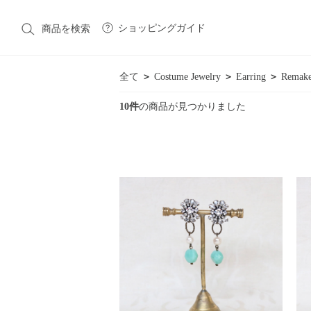
ショッピングガイド
商品を検索
全て
＞
Costume Jewelry
＞
Earring
＞
Remake
10件
の商品が見つかりました
CATEGORY
カテゴリ一覧
Native American Jewelry
Costume Jewelry
Victori
Vintage Fashion
Fashion
Fashion Goods & Interior
BRAND
ブランド一覧
Native American Jewelry