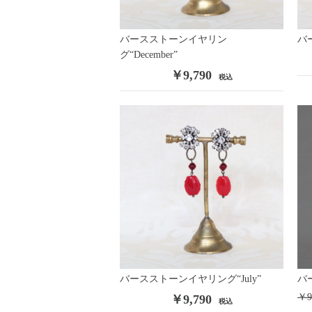
Vintage
/
Contemporary
/
Costume Jewelry
バースストーンイヤリン
バ
Remake・Original
グ“December”
/
Miriam Haskell
/
Trifari
/
GROSS
KRAMER NY
/
WEISS
/
Sherman
/
Regency
/
WARNE
￥9,790
税込
ALICE CAVINESS
/
Leo Glass
/
WEISNER
/
Unsigned
Victorian Jewelry
Vintage Fashion
CHANEL
/
Hermès
/
Ossie Clark
/
Other Vintage Wear
Fashion
Original
/
ORTEGA
/
Antipast
/
KristenseN DU NORD
Fashion Goods & Interior
バースストーンイヤリング“July”
バ
Original
/
Antipast
/
Bocodeco
/
Les basiques
/
Malfr
￥9
￥9,790
税込