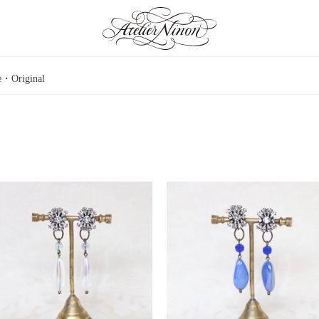
・Original
an Jewelry