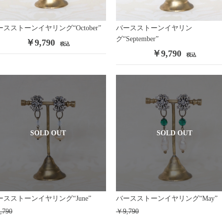
ースストーンイヤリング“October”
バースストーンイヤリン
E
/
CORO
/
Monet
/
グ“September”
￥9,790
税込
R
/
JUDY LEE
/
AVON
/
￥9,790
税込
/
/
SOLD OUT
SOLD OUT
/
TANDEM
/
ースストーンイヤリング“June”
バースストーンイヤリング“May”
oy
/
,790
￥9,790