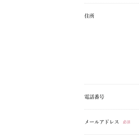
Vintage
/
Contemporary
/
住所
Costume Jewelry
Remake・Original
/
Miriam Haskell
/
Trifari
/
GROSS
KRAMER NY
/
WEISS
/
Sherman
/
Regency
/
WARNE
ALICE CAVINESS
/
Leo Glass
/
WEISNER
/
Unsigned
Victorian Jewelry
Vintage Fashion
CHANEL
/
Hermès
/
Ossie Clark
/
Other Vintage Wear
Fashion
電話番号
Original
/
ORTEGA
/
Antipast
/
KristenseN DU NORD
Fashion Goods & Interior
メールアドレス
必須
Original
/
Antipast
/
Bocodeco
/
Les basiques
/
Malfr