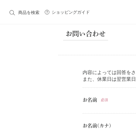
ショッピングガイド
商品を検索
お問い合わせ
CATEGORY
カテゴリ一覧
内容によっては回答をさ
また、休業日は翌営業日
Native American Jewelry
Costume Jewelry
Victori
Vintage Fashion
Fashion
Fashion Goods & Interior
お名前
必須
BRAND
ブランド一覧
お名前(カナ)
Native American Jewelry