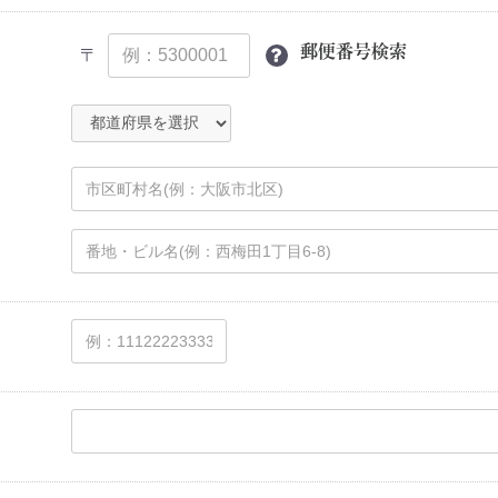
郵便番号検索
〒
E
/
CORO
/
Monet
/
R
/
JUDY LEE
/
AVON
/
/
/
/
TANDEM
/
oy
/