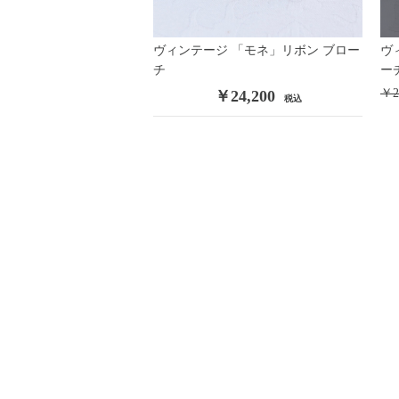
Vintage
/
Contemporary
/
Costume Jewelry
ヴィンテージ 「モネ」リボン ブロー
ヴ
Remake・Original
チ
/
Miriam Haskell
/
Trifari
/
GROSS
ー
KRAMER NY
/
WEISS
/
Sherman
/
Regency
/
WARNE
￥2
￥24,200
税込
ALICE CAVINESS
/
Leo Glass
/
WEISNER
/
Unsigned
Victorian Jewelry
Vintage Fashion
CHANEL
/
Hermès
/
Ossie Clark
/
Other Vintage Wear
Fashion
Original
/
ORTEGA
/
Antipast
/
KristenseN DU NORD
Fashion Goods & Interior
Original
/
Antipast
/
Bocodeco
/
Les basiques
/
Malfr