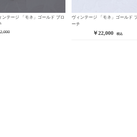
ィンテージ 「モネ」ゴールド ブロ
ヴィンテージ 「モネ」ゴールド 
E
チ
/
CORO
/
Monet
/
ーチ
R
/
JUDY LEE
/
AVON
/
2,000
￥22,000
税込
/
/
/
TANDEM
/
oy
/