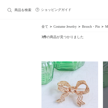
ショッピングガイド
商品を検索
全て
＞
Costume Jewelry
＞
Brooch・Pin
＞
M
3件
の商品が見つかりました
CATEGORY
カテゴリ一覧
Native American Jewelry
Costume Jewelry
Victori
Vintage Fashion
Fashion
Fashion Goods & Interior
BRAND
ブランド一覧
Native American Jewelry