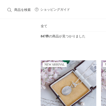
ショッピングガイド
商品を検索
全て
847件
の商品が見つかりました
CATEGORY
カテゴリ一覧
NEW ARRIVAL
Native American Jewelry
Costume Jewelry
Victori
Vintage Fashion
Fashion
Fashion Goods & Interior
BRAND
ブランド一覧
Native American Jewelry