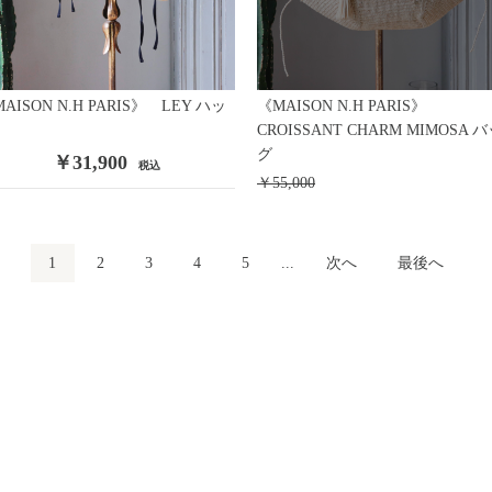
AISON N.H PARIS》 LEY ハッ
《MAISON N.H PARIS》
CROISSANT CHARM MIMOSA 
グ
￥31,900
税込
￥55,000
1
2
3
4
5
...
次へ
最後へ