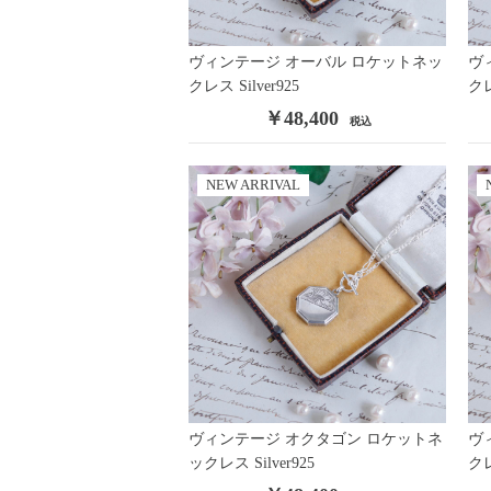
Vintage
/
Contemporary
/
Costume Jewelry
ヴィンテージ オーバル ロケットネッ
ヴ
Remake・Original
クレス Silver925
/
Miriam Haskell
/
Trifari
/
GROSS
クレ
KRAMER NY
/
WEISS
/
Sherman
/
Regency
/
WARNE
￥48,400
税込
ALICE CAVINESS
/
Leo Glass
/
WEISNER
/
Unsigned
NEW ARRIVAL
Victorian Jewelry
Vintage Fashion
CHANEL
/
Hermès
/
Ossie Clark
/
Other Vintage Wear
Fashion
Original
/
ORTEGA
/
Antipast
/
KristenseN DU NORD
Fashion Goods & Interior
ヴィンテージ オクタゴン ロケットネ
ヴ
Original
/
Antipast
/
Bocodeco
/
Les basiques
/
Malfr
ックレス Silver925
クレ