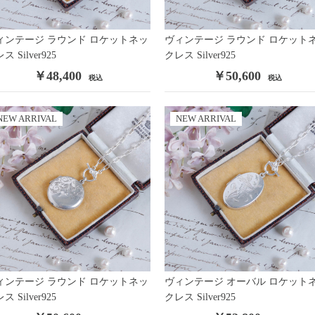
ィンテージ ラウンド ロケットネッ
ヴィンテージ ラウンド ロケット
E
ス Silver925
/
CORO
/
Monet
/
クレス Silver925
R
/
JUDY LEE
/
AVON
/
￥48,400
￥50,600
税込
税込
/
NEW ARRIVAL
NEW ARRIVAL
/
/
TANDEM
/
ィンテージ ラウンド ロケットネッ
ヴィンテージ オーバル ロケット
oy
/
ス Silver925
クレス Silver925