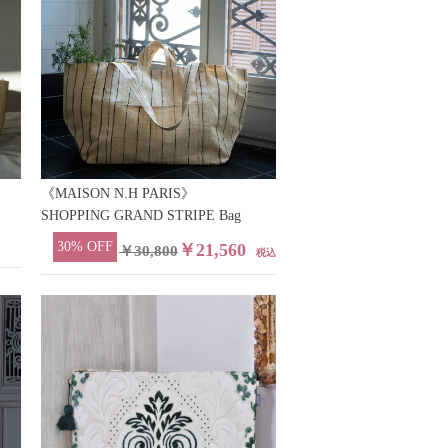
《MAISON N.H PARIS》
SHOPPING GRAND STRIPE Bag
30% OFF
￥21,560
￥30,800
税込