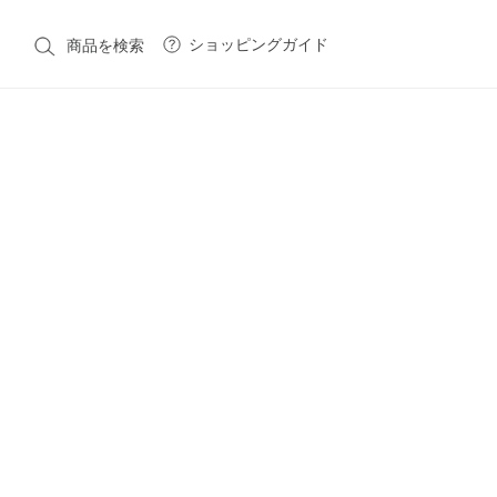
ショッピングガイド
商品を検索
CATEGORY
カテゴリ一覧
Native American Jewelry
Costume Jewelry
Victori
Vintage Fashion
Fashion
Fashion Goods & Interior
BRAND
ブランド一覧
Native American Jewelry