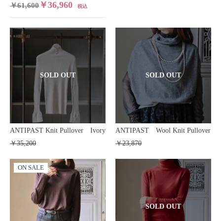
￥36,960
￥61,600
税込
SOLD OUT
SOLD OUT
ANTIPAST Knit Pullover Ivory
ANTIPAST Wool Knit Pullover
￥35,200
￥23,870
ON SALE
SOLD OUT