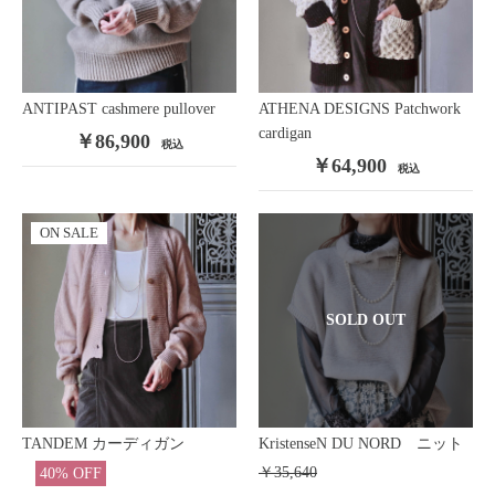
ANTIPAST cashmere pullover
ATHENA DESIGNS Patchwork
cardigan
￥86,900
税込
￥64,900
税込
ON SALE
SOLD OUT
TANDEM カーディガン
KristenseN DU NORD ニット
￥35,640
40% OFF