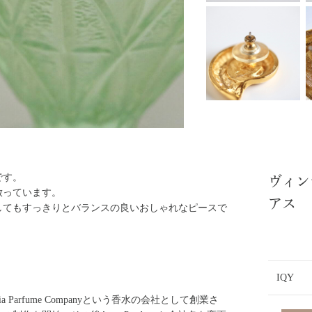
E
/
CORO
/
Monet
/
R
/
JUDY LEE
/
AVON
/
/
です。
ヴィン
/
放っています。
アス
してもすっきりとバランスの良いおしゃれなピースで
/
TANDEM
/
IQY
oy
/
fornia Parfume Companyという香水の会社として創業さ