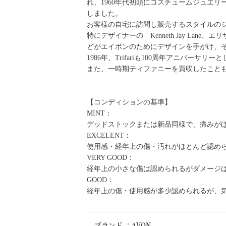
れ、1960年代初頭にコスチュームジュエリーの
しました。
お客様の自宅に訪問し販売するスタイルの
特にデザイナーの Kenneth Jay Lane、エリザベステ
どがエイボンのためにデザインを手がけ、
1986年、Trifariも100周年アニバー
また、一時期ティファニーを買収したこと
【コンディションの基準】
MINT：
デッドストックまたは新品同様で、痛みが
EXCELENT：
使用感・経年上の傷・汚れがほとんど認め
VERY GOOD：
経年上の小さな傷は認められるがダメージ
GOOD：
経年上の傷・使用感が多少認められるが、
ブランド
：
AVON