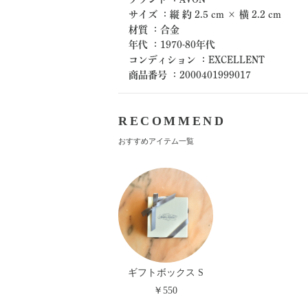
サイズ
：
縦 約 2.5 cm × 横 2.2 cm
材質
：
合金
年代
：
1970-80年代
コンディション
：
EXCELLENT
商品番号
：
2000401999017
RECOMMEND
おすすめアイテム一覧
ギフトボックス S
￥550