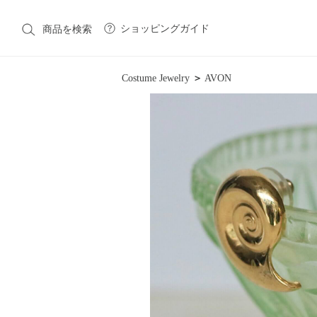
ショッピングガイド
商品を検索
Costume Jewelry
＞
AVON
CATEGORY
カテゴリ一覧
Native American Jewelry
Costume Jewelry
Victori
Vintage Fashion
Fashion
Fashion Goods & Interior
BRAND
ブランド一覧
Native American Jewelry