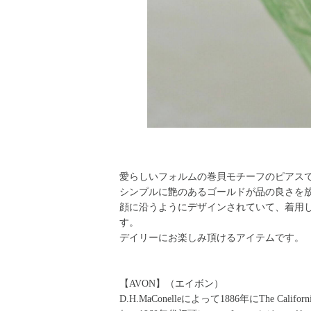
Vintage
/
Contemporary
/
Costume Jewelry
Remake・Original
/
Miriam Haskell
/
Trifari
/
GROSS
KRAMER NY
/
WEISS
/
Sherman
/
Regency
/
WARNE
ALICE CAVINESS
/
Leo Glass
/
WEISNER
/
Unsigned
Victorian Jewelry
Vintage Fashion
愛らしいフォルムの巻貝モチーフのピアス
CHANEL
/
Hermès
/
Ossie Clark
/
Other Vintage Wear
シンプルに艶のあるゴールドが品の良さを
顔に沿うようにデザインされていて、着用
Fashion
す。
Original
/
ORTEGA
/
Antipast
/
KristenseN DU NORD
デイリーにお楽しみ頂けるアイテムです。
Fashion Goods & Interior
【AVON】（エイボン）
Original
/
Antipast
/
Bocodeco
/
Les basiques
/
Malfr
D.H.MaConelleによって1886年にThe Cali