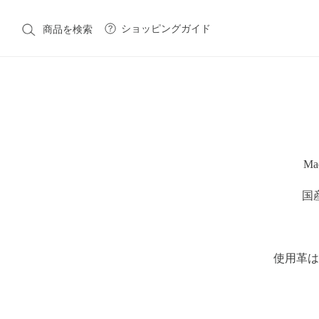
ショッピングガイド
商品を検索
CATEGORY
M
カテゴリ一覧
Native American Jewelry
Costume Jewelry
Victori
国
Vintage Fashion
Fashion
Fashion Goods & Interior
BRAND
使用革は
ブランド一覧
Native American Jewelry