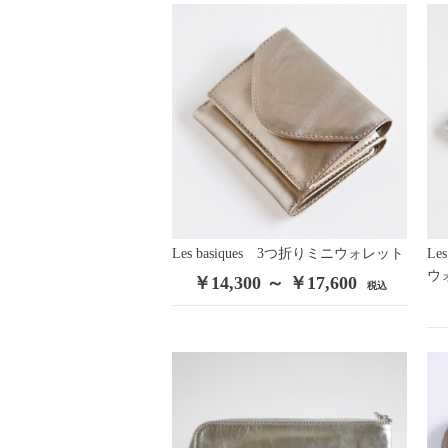
Vintage
/
Contemporary
/
Costume Jewelry
Remake・Original
/
Miriam Haskell
/
Trifari
/
GROSS
KRAMER NY
/
WEISS
/
Sherman
/
Regency
/
WARNE
ALICE CAVINESS
/
Leo Glass
/
WEISNER
/
Unsigned
Victorian Jewelry
Vintage Fashion
Les basiques 3つ折りミニウォレット
Le
CHANEL
/
Hermès
/
Ossie Clark
/
Other Vintage Wear
ウ
￥14,300 ～ ￥17,600
税込
Fashion
Original
/
ORTEGA
/
Antipast
/
KristenseN DU NORD
Fashion Goods & Interior
Original
/
Antipast
/
Bocodeco
/
Les basiques
/
Malfr