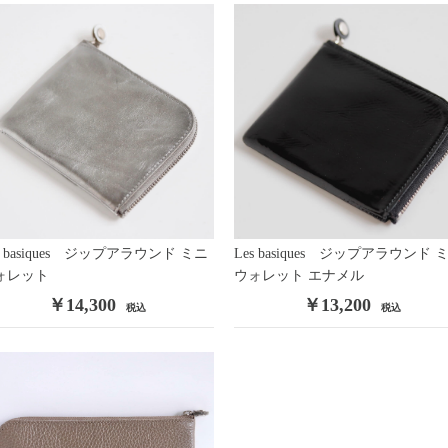
E
/
CORO
/
Monet
/
R
/
JUDY LEE
/
AVON
/
/
s basiques ジップアラウンド ミニ
Les basiques ジップアラウンド 
/
ォレット
ウォレット エナメル
￥14,300
￥13,200
税込
税込
お買い物を続ける
カートへ進む
/
TANDEM
/
oy
/